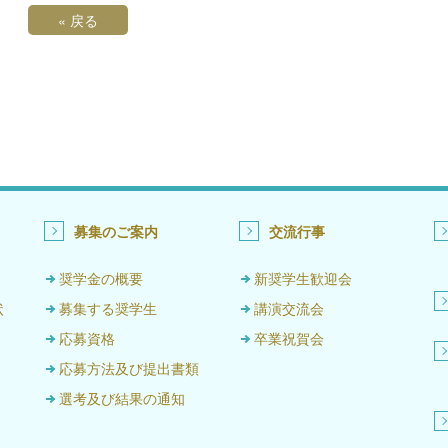
«
戻る
募集のご案内
交流行事
奨学金の概要
新奨学生歓迎会
状
募集する奨学生
講演交流会
応募資格
卒業祝賀会
応募方法及び提出書類
選考及び結果の通知