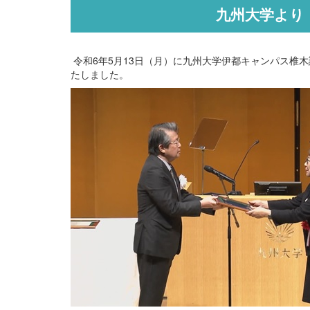
九州大学より
令和
6
年
5
月
13
日（月）に九州大学伊都キャンパス椎木
たしました。