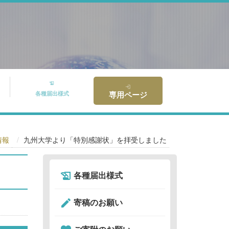
history_edu
login
専用ページ
各種届出様式
情報
九州大学より「特別感謝状」を拝受しました
各種届出様式
history_edu
寄稿のお願い
create