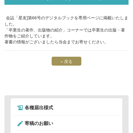
会誌「星友]第66号のデジタルブックを
専用ページに掲載いたしま
した。
「卒業生の著作、出版物の紹介」コーナーでは卒業生の出版・著
作物をご紹介しています。
著書の情報がございましたら当会までお寄せください。
«
戻る
各種届出様式
history_edu
寄稿のお願い
create